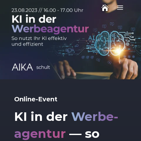
a

Online-Event
KI in der
Werbe­
agentur
— so