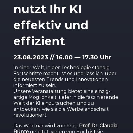
nutzt Ihr KI
effektiv und
effizient
23.08.2023 // 16.00 — 17.30 Uhr
In einer Welt, in der Techno­logie ständig
Fortschritte macht, ist es unerlässlich, über
die neuesten Trends und Innova­tionen
infor­miert zu sein.
Unsere Veran­staltung bietet eine einzig­
artige Möglichkeit, tiefer in die faszi­nie­rende
Welt der KI einzu­tauchen und zu
entdecken, wie sie die Werbeland­schaft
revolu­tio­niert.
Das Webinar wird von Frau
Prof. Dr. Claudia
Bünte
geleitet, vielen von Euch ist sie