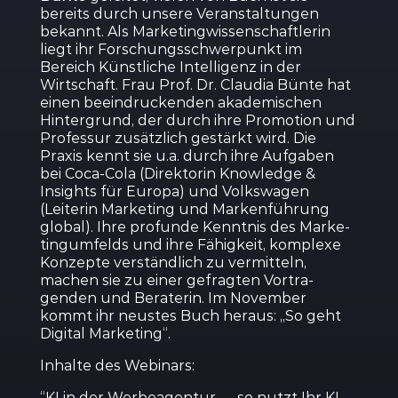
bereits durch unsere Veran­stal­tungen
bekannt. Als Marke­ting­wis­sen­schaft­lerin
liegt ihr Forschungs­schwer­punkt im
Bereich Künst­liche Intel­ligenz in der
Wirtschaft. Frau Prof. Dr. Claudia Bünte hat
einen beein­dru­ckenden akade­mi­schen
Hinter­grund, der durch ihre Promotion und
Professur zusätzlich gestärkt wird. Die
Praxis kennt sie u.a. durch ihre Aufgaben
bei Coca-Cola (Direk­torin Knowledge &
Insights für Europa) und Volks­wagen
(Leiterin Marketing und Marken­führung
global). Ihre profunde Kenntnis des Marke­
ting­um­felds und ihre Fähigkeit, komplexe
Konzepte verständlich zu vermitteln,
machen sie zu einer gefragten Vortra­
genden und Beraterin. Im November
kommt ihr neustes Buch heraus: „So geht
Digital Marketing“.
Inhalte des Webinars:
“KI in der Werbe­agentur — so nutzt Ihr KI