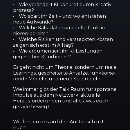
• Wie verändert KI konkret euren Kreativ­
prozess?
• Wo spart ihr Zeit – und wo entstehen
neue Aufwände?
• Welche Kalku­la­ti­ons­mo­delle funktio­
nieren bereits?
• Welche Risiken und versteckten Kosten
zeigen sich erst im Alltag?
• Wie argumen­tiert ihr KI-Leistungen
gegenüber Kund:innen?
Es geht nicht um Theorie, sondern um reale
Learnings, geschei­terte Ansätze, funktio­nie­
rende Modelle und neue Spiel­regeln.
Wie immer gibt der Talk Raum für spontane
Impulse aus dem Netzwerk, aktuelle
Heraus­for­de­rungen und alles, was euch
gerade bewegt.
Wir freuen uns auf den Austausch mit
Euch!