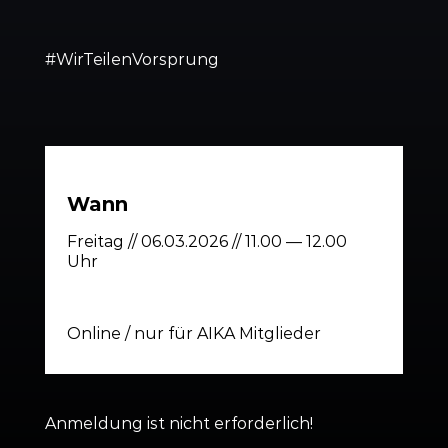
#WirTei­len­Vor­sprung
Wann
Freitag // 06.03.2026 // 11.00 — 12.00
Uhr
Online / nur für AIKA Mitglieder
Anmeldung ist nicht erfor­derlich!